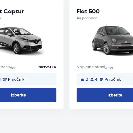
t Captur
Fiat 500
o
Ali podobno
trani
S spletne strani
/dan
/dan
4
Priročnik
2
4
Priročnik
Izberite
Izberite