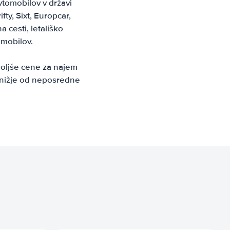
vtomobilov v državi
ifty, Sixt, Europcar,
 cesti, letališko
omobilov.
boljše cene za najem
% nižje od neposredne