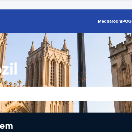
Mednarodni
POG
zil
jem