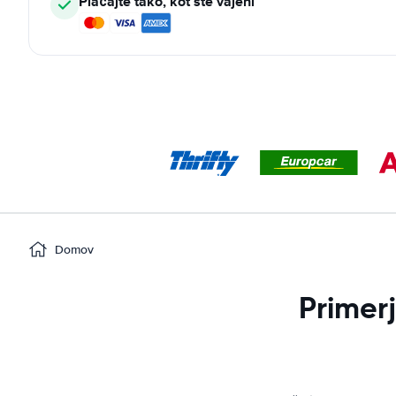
Plačajte tako, kot ste vajeni
Domov
Primer