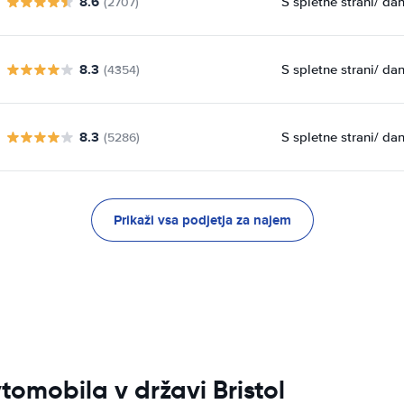
8.6
S spletne strani
/ da
(2707)
8.3
S spletne strani
/ da
(4354)
8.3
S spletne strani
/ da
(5286)
Prikaži vsa podjetja za najem
tomobila v državi Bristol