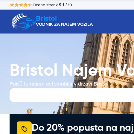
9.1
Ocene strank
/ 10
Bristol
VODNIK ZA NAJEM VOZILA
Bristol Najem Vo
Poiščite najem avtomobila v državi Bristol
Do 20% popusta na na