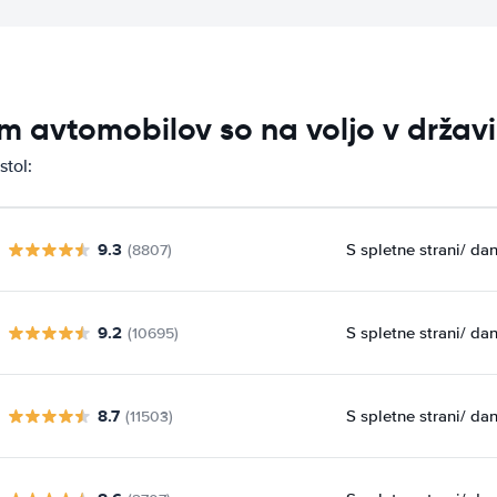
 avtomobilov so na voljo v državi 
stol:
9.3
S spletne strani
/ da
(8807)
9.2
S spletne strani
/ da
(10695)
8.7
S spletne strani
/ da
(11503)