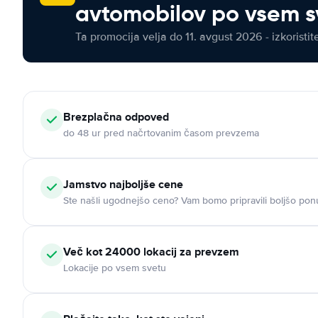
avtomobilov po vsem s
Ta promocija velja do 11. avgust 2026 - izkoristit
Brezplačna odpoved
do 48 ur pred načrtovanim časom prevzema
Jamstvo najboljše cene
Ste našli ugodnejšo ceno? Vam bomo pripravili boljšo pon
Več kot 24000 lokacij za prevzem
Lokacije po vsem svetu