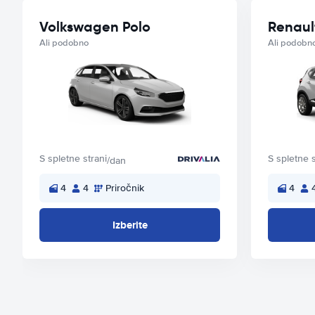
Volkswagen Polo
Renaul
Ali podobno
Ali podobn
S spletne strani
S spletne s
/dan
4
4
Priročnik
4
Izberite