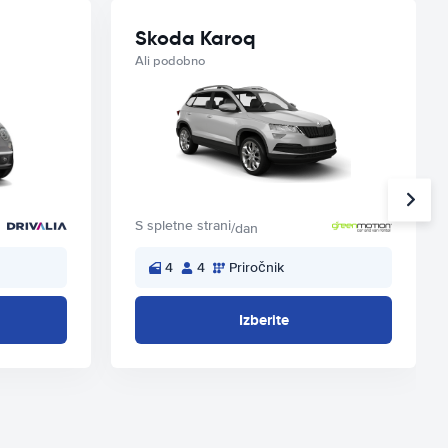
Skoda Karoq
Ali podobno
S spletne strani
/dan
4
4
Priročnik
Izberite