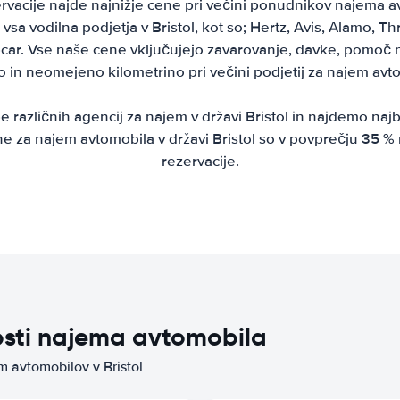
rvacije najde najnižje cene pri večini ponudnikov najema a
 vsa vodilna podjetja v Bristol, kot so; Hertz, Avis, Alamo, Thr
ar. Vse naše cene vključujejo zavarovanje, davke, pomoč na
o in neomejeno kilometrino pri večini podjetij za najem avt
različnih agencij za najem v državi Bristol in najdemo naj
e za najem avtomobila v državi Bristol so v povprečju 35 
rezervacije.
osti najema avtomobila
m avtomobilov v Bristol