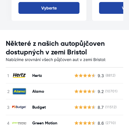
Vyberte
Vyb
Některé z našich autopůjčoven
dostupných v zemi Bristol
Nabízíme srovnání všech půjčoven aut v zemi Bristol:
Hertz
9.3
(8812)
Alamo
9.2
(10701)
Budget
8.7
(11512)
Green Motion
8.6
(2710)