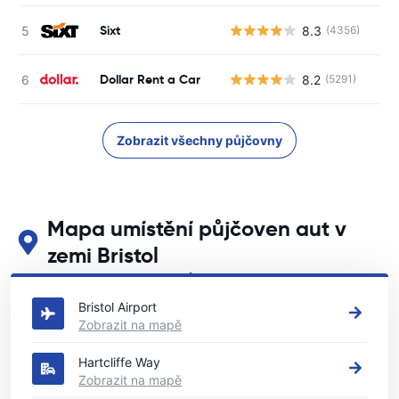
Sixt
8.3
(4356)
Dollar Rent a Car
8.2
(5291)
Zobrazit všechny půjčovny
Mapa umístění půjčoven aut v
zemi Bristol
Podívejte se na naše hlavní půjčovny aut v zemi Bristol
Bristol Airport
Zobrazit na mapě
Hartcliffe Way
Zobrazit na mapě