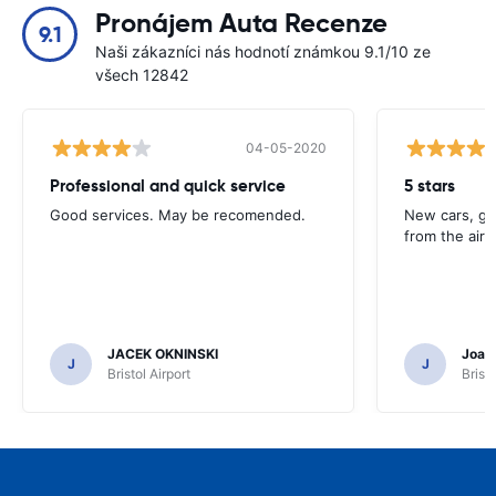
Pronájem Auta Recenze
9.1
Naši zákazníci nás hodnotí známkou 9.1/10 ze
všech 12842
04-05-2020
Professional and quick service
5 stars
Good services. May be recomended.
New cars, gre
from the airp
JACEK OKNINSKI
Joao 
J
J
Bristol Airport
Bristo