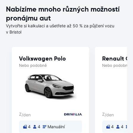
Nabízíme mnoho různých možností
pronájmu aut
Vytvořte si kalkulaci a ušetřete až 50 % za půjčení vozu
v Bristol
Volkswagen Polo
Renault C
Nebo podobně
Nebo podobně
Z
Z
/den
/den
4
4
Manuální
4
4
M