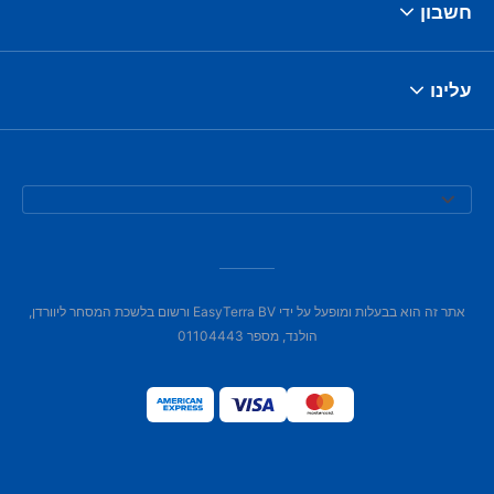
חשבון
עלינו
אתר זה הוא בבעלות ומופעל על ידי EasyTerra BV ורשום בלשכת המסחר ליוורדן,
הולנד, מספר 01104443