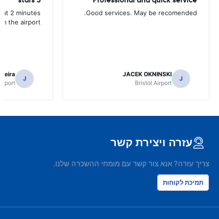
, at 2 minutes
Good services. May be recomended.
om the airport.
rreira
JACEK OKNINSKI
J
J
Airport
Bristol Airport
עזרה ויצירת קשר
צריך עזרה? אנא צור קשר עם מומחי ההשכרה שלנו.
תמיכת לקוחות