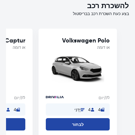
להשכרת רכב
בצע כעת השכרת רכב בבריסטול
t Captur
Volkswagen Polo
או דומה
או דומה
מִן
מִן
/יום
/יום
4
4
יָדָנִי
4
4
לִבחוֹר