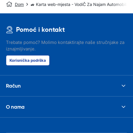
Dom
🚙 Karta web-mjesta - VodiČ Za Najam Automobila
Pomoć i kontakt
Trebate pomoć? Molimo kontaktirajte naše stručnjake za
iznajmljivanje.
Korisnička podrška
Račun
O nama