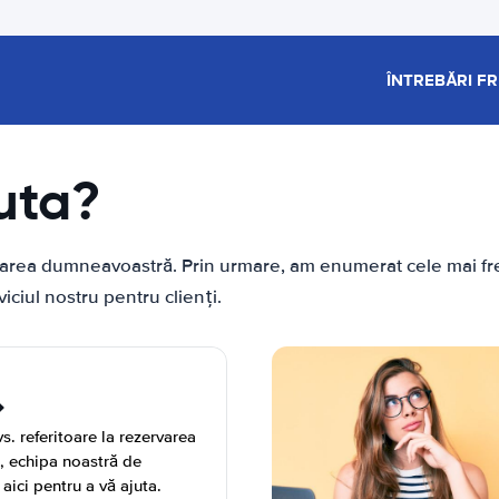
ÎNTREBĂRI F
uta?
ebarea dumneavoastră. Prin urmare, am enumerat cele mai fre
ciul nostru pentru clienți.
s. referitoare la rezervarea
ă, echipa noastră de
 aici pentru a vă ajuta.