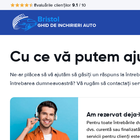
9.1
Evaluările clienților
/ 10
Bristol
GHID DE INCHIRIERI AUTO
Cu ce vă putem aj
Ne-ar plăcea să vă ajutăm să găsiți un răspuns la într
întrebarea dumneavoastră? Vă rugăm să contactați servi
Am rezervat deja
Pentru toate întrebările dv
dvs. curentă sau finalizat
servicii pentru clienți este