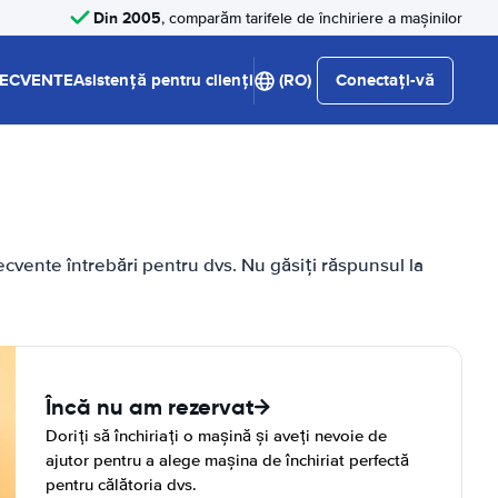
Din 2005
, comparăm tarifele de închiriere a mașinilor
RECVENTE
Asistență pentru clienți
(RO)
Conectați-vă
cvente întrebări pentru dvs. Nu găsiți răspunsul la
Încă nu am rezervat
Doriți să închiriați o mașină și aveți nevoie de
ajutor pentru a alege mașina de închiriat perfectă
pentru călătoria dvs.