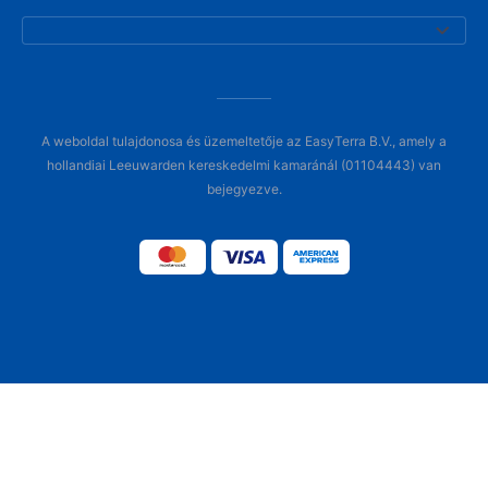
A weboldal tulajdonosa és üzemeltetője az EasyTerra B.V., amely a
hollandiai Leeuwarden kereskedelmi kamaránál (01104443) van
bejegyezve.